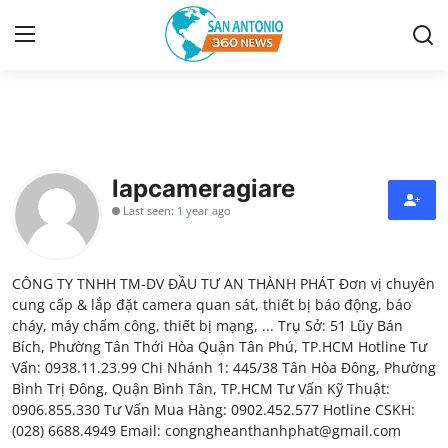
Home
Contact
lapcameragiare
Last seen: 1 year ago
Privacy Policy
About
CÔNG TY TNHH TM-DV ĐẦU TƯ AN THÀNH PHÁT Đơn vị chuyên
cung cấp & lắp đặt camera quan sát, thiết bị báo động, báo
News Network
cháy, máy chấm công, thiết bị mạng, ... Trụ Sở: 51 Lũy Bán
Bích, Phường Tân Thới Hòa Quận Tân Phú, TP.HCM Hotline Tư
Vấn: 0938.11.23.99 Chi Nhánh 1: 445/38 Tân Hòa Đông, Phường
Submit Press Release
Bình Trị Đông, Quận Bình Tân, TP.HCM Tư Vấn Kỹ Thuật:
0906.855.330 Tư Vấn Mua Hàng: 0902.452.577 Hotline CSKH:
Guest Posting
(028) 6688.4949 Email: congngheanthanhphat@gmail.com