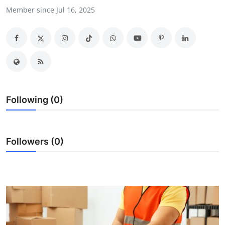
Member since Jul 16, 2025
Advertise with US
Top 10
How To
Support Number
Following (0)
Education
Crypto
Followers (0)
Business
Finance
Tech