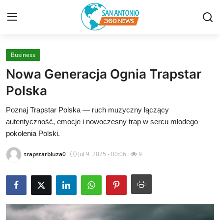
Business
Home
Nowa Generacja Ognia Trapstar
Contact
Polska
Poznaj Trapstar Polska — ruch muzyczny łączący
Privacy Policy
autentyczność, emocje i nowoczesny trap w sercu młodego
pokolenia Polski.
About
trapstarbluza0
Jul 9, 2025 - 00:06
9
News Network
Submit Press Release
Guest Posting