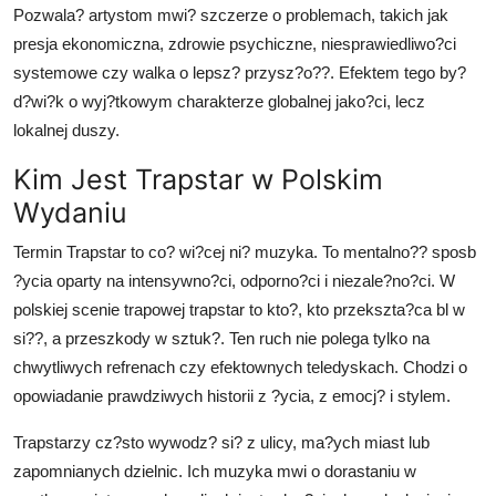
Pozwala? artystom mwi? szczerze o problemach, takich jak
presja ekonomiczna, zdrowie psychiczne, niesprawiedliwo?ci
systemowe czy walka o lepsz? przysz?o??. Efektem tego by?
d?wi?k o wyj?tkowym charakterze globalnej jako?ci, lecz
lokalnej duszy.
Kim Jest Trapstar w Polskim
Wydaniu
Termin Trapstar to co? wi?cej ni? muzyka. To mentalno?? sposb
?ycia oparty na intensywno?ci, odporno?ci i niezale?no?ci. W
polskiej scenie trapowej trapstar to kto?, kto przekszta?ca bl w
si??, a przeszkody w sztuk?. Ten ruch nie polega tylko na
chwytliwych refrenach czy efektownych teledyskach. Chodzi o
opowiadanie prawdziwych historii z ?ycia, z emocj? i stylem.
Trapstarzy cz?sto wywodz? si? z ulicy, ma?ych miast lub
zapomnianych dzielnic. Ich muzyka mwi o dorastaniu w