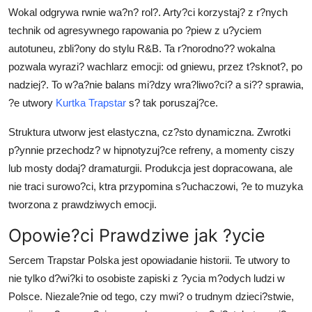
Wokal odgrywa rwnie wa?n? rol?. Arty?ci korzystaj? z r?nych
technik od agresywnego rapowania po ?piew z u?yciem
autotuneu, zbli?ony do stylu R&B. Ta r?norodno?? wokalna
pozwala wyrazi? wachlarz emocji: od gniewu, przez t?sknot?, po
nadziej?. To w?a?nie balans mi?dzy wra?liwo?ci? a si?? sprawia,
?e utwory
Kurtka Trapstar
s? tak poruszaj?ce.
Struktura utworw jest elastyczna, cz?sto dynamiczna. Zwrotki
p?ynnie przechodz? w hipnotyzuj?ce refreny, a momenty ciszy
lub mosty dodaj? dramaturgii. Produkcja jest dopracowana, ale
nie traci surowo?ci, ktra przypomina s?uchaczowi, ?e to muzyka
tworzona z prawdziwych emocji.
Opowie?ci Prawdziwe jak ?ycie
Sercem Trapstar Polska jest opowiadanie historii. Te utwory to
nie tylko d?wi?ki to osobiste zapiski z ?ycia m?odych ludzi w
Polsce. Niezale?nie od tego, czy mwi? o trudnym dzieci?stwie,