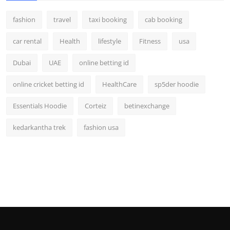
fashion
travel
taxi booking
cab booking
car rental
Health
lifestyle
Fitness
usa
Dubai
UAE
online betting id
online cricket betting id
HealthCare
sp5der hoodie
Essentials Hoodie
Corteiz
betinexchange
kedarkantha trek
fashion usa