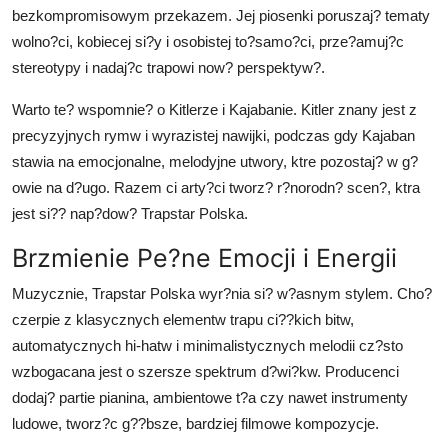
bezkompromisowym przekazem. Jej piosenki poruszaj? tematy
wolno?ci, kobiecej si?y i osobistej to?samo?ci, prze?amuj?c
stereotypy i nadaj?c trapowi now? perspektyw?.
Warto te? wspomnie? o Kitlerze i Kajabanie. Kitler znany jest z
precyzyjnych rymw i wyrazistej nawijki, podczas gdy Kajaban
stawia na emocjonalne, melodyjne utwory, ktre pozostaj? w g?
owie na d?ugo. Razem ci arty?ci tworz? r?norodn? scen?, ktra
jest si?? nap?dow? Trapstar Polska.
Brzmienie Pe?ne Emocji i Energii
Muzycznie, Trapstar Polska wyr?nia si? w?asnym stylem. Cho?
czerpie z klasycznych elementw trapu ci??kich bitw,
automatycznych hi-hatw i minimalistycznych melodii cz?sto
wzbogacana jest o szersze spektrum d?wi?kw. Producenci
dodaj? partie pianina, ambientowe t?a czy nawet instrumenty
ludowe, tworz?c g??bsze, bardziej filmowe kompozycje.