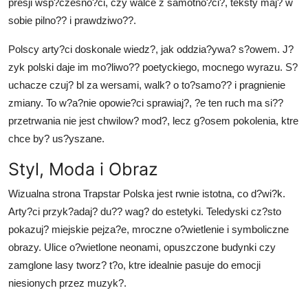
presji wsp?czesno?ci, czy walce z samotno?ci?, teksty maj? w
sobie pilno?? i prawdziwo??.
Polscy arty?ci doskonale wiedz?, jak oddzia?ywa? s?owem. J?
zyk polski daje im mo?liwo?? poetyckiego, mocnego wyrazu. S?
uchacze czuj? bl za wersami, walk? o to?samo?? i pragnienie
zmiany. To w?a?nie opowie?ci sprawiaj?, ?e ten ruch ma si??
przetrwania nie jest chwilow? mod?, lecz g?osem pokolenia, ktre
chce by? us?yszane.
Styl, Moda i Obraz
Wizualna strona Trapstar Polska jest rwnie istotna, co d?wi?k.
Arty?ci przyk?adaj? du?? wag? do estetyki. Teledyski cz?sto
pokazuj? miejskie pejza?e, mroczne o?wietlenie i symboliczne
obrazy. Ulice o?wietlone neonami, opuszczone budynki czy
zamglone lasy tworz? t?o, ktre idealnie pasuje do emocji
niesionych przez muzyk?.