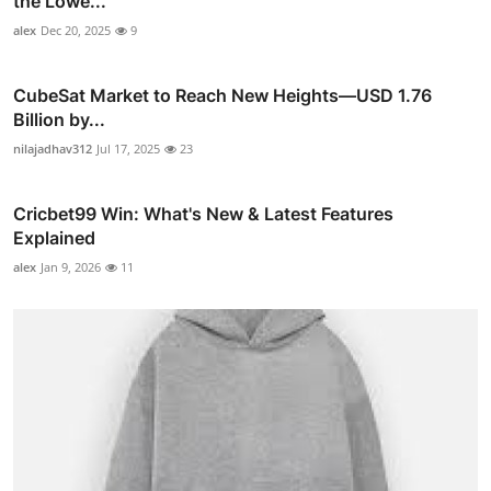
the Lowe...
alex
Dec 20, 2025
9
CubeSat Market to Reach New Heights—USD 1.76
Billion by...
nilajadhav312
Jul 17, 2025
23
Cricbet99 Win: What's New & Latest Features
Explained
alex
Jan 9, 2026
11