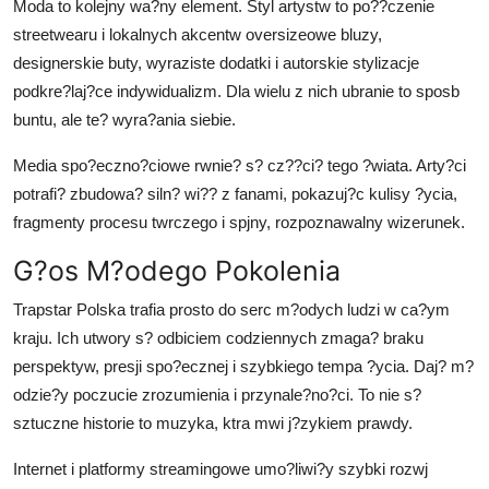
Moda to kolejny wa?ny element. Styl artystw to po??czenie
streetwearu i lokalnych akcentw oversizeowe bluzy,
designerskie buty, wyraziste dodatki i autorskie stylizacje
podkre?laj?ce indywidualizm. Dla wielu z nich ubranie to sposb
buntu, ale te? wyra?ania siebie.
Media spo?eczno?ciowe rwnie? s? cz??ci? tego ?wiata. Arty?ci
potrafi? zbudowa? siln? wi?? z fanami, pokazuj?c kulisy ?ycia,
fragmenty procesu twrczego i spjny, rozpoznawalny wizerunek.
G?os M?odego Pokolenia
Trapstar Polska trafia prosto do serc m?odych ludzi w ca?ym
kraju. Ich utwory s? odbiciem codziennych zmaga? braku
perspektyw, presji spo?ecznej i szybkiego tempa ?ycia. Daj? m?
odzie?y poczucie zrozumienia i przynale?no?ci. To nie s?
sztuczne historie to muzyka, ktra mwi j?zykiem prawdy.
Internet i platformy streamingowe umo?liwi?y szybki rozwj