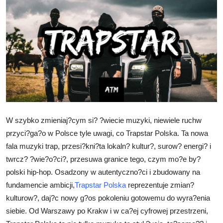
Advertise with US
Top 10
How To
Support Number
Education
W szybko zmieniaj?cym si? ?wiecie muzyki, niewiele ruchw
przyci?ga?o w Polsce tyle uwagi, co Trapstar Polska. Ta nowa
Crypto
fala muzyki trap, przesi?kni?ta lokaln? kultur?, surow? energi? i
Business
twrcz? ?wie?o?ci?, przesuwa granice tego, czym mo?e by?
polski hip-hop. Osadzony w autentyczno?ci i zbudowany na
Finance
fundamencie ambicji,
Trapstar Polska
reprezentuje zmian?
kulturow?, daj?c nowy g?os pokoleniu gotowemu do wyra?enia
Tech
siebie. Od Warszawy po Krakw i w ca?ej cyfrowej przestrzeni,