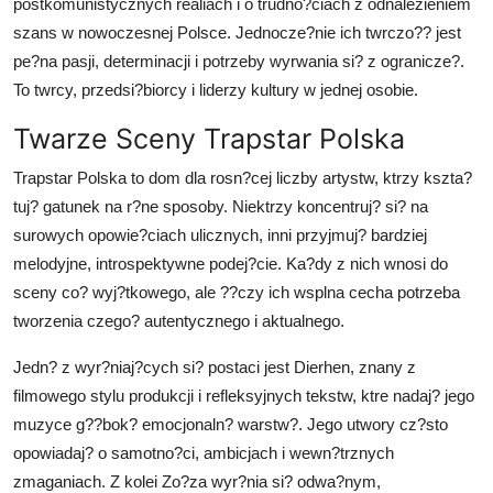
postkomunistycznych realiach i o trudno?ciach z odnalezieniem
szans w nowoczesnej Polsce. Jednocze?nie ich twrczo?? jest
pe?na pasji, determinacji i potrzeby wyrwania si? z ogranicze?.
To twrcy, przedsi?biorcy i liderzy kultury w jednej osobie.
Twarze Sceny Trapstar Polska
Trapstar Polska to dom dla rosn?cej liczby artystw, ktrzy kszta?
tuj? gatunek na r?ne sposoby. Niektrzy koncentruj? si? na
surowych opowie?ciach ulicznych, inni przyjmuj? bardziej
melodyjne, introspektywne podej?cie. Ka?dy z nich wnosi do
sceny co? wyj?tkowego, ale ??czy ich wsplna cecha potrzeba
tworzenia czego? autentycznego i aktualnego.
Jedn? z wyr?niaj?cych si? postaci jest Dierhen, znany z
filmowego stylu produkcji i refleksyjnych tekstw, ktre nadaj? jego
muzyce g??bok? emocjonaln? warstw?. Jego utwory cz?sto
opowiadaj? o samotno?ci, ambicjach i wewn?trznych
zmaganiach. Z kolei Zo?za wyr?nia si? odwa?nym,