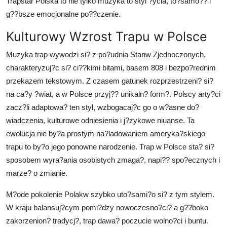
Trapstar Polska to nie tylko muzyka to styl ?ycia, to?samo?? i
Real Estate
g??bsze emocjonalne po??czenie.
General
Kulturowy Wzrost Trapu w Polsce
Muzyka trap wywodzi si? z po?udnia Stanw Zjednoczonych,
Press Release
charakteryzuj?c si? ci??kimi bitami, basem 808 i bezpo?rednim
przekazem tekstowym. Z czasem gatunek rozprzestrzeni? si?
na ca?y ?wiat, a w Polsce przyj?? unikaln? form?. Polscy arty?ci
zacz?li adaptowa? ten styl, wzbogacaj?c go o w?asne do?
wiadczenia, kulturowe odniesienia i j?zykowe niuanse. Ta
ewolucja nie by?a prostym na?ladowaniem ameryka?skiego
trapu to by?o jego ponowne narodzenie. Trap w Polsce sta? si?
sposobem wyra?ania osobistych zmaga?, napi?? spo?ecznych i
marze? o zmianie.
M?ode pokolenie Polakw szybko uto?sami?o si? z tym stylem.
W kraju balansuj?cym pomi?dzy nowoczesno?ci? a g??boko
zakorzenion? tradycj?, trap dawa? poczucie wolno?ci i buntu.